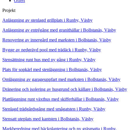
Offert
Projekt
Anläggning av stenlagd grillplats i Runby, Väsby
Anläggning av entrégång med granithällar i Bollstanäs, Väsby
Renovering av innergård med marksten i Bollstanäs, Väsby
Bygge av nedgrävd pool med trädäck i Runby, Väsby
Stensättning runt hus med ny gång i Runby, Väsby
Plats för sopkärl med stenläggning i Bollstanäs, Väsby
Omläggning av garageuppfart med marksten i Bollstanäs, Väsby
Dränering och isolering av husgrund och källare i Bollstanäs, Väsby
Plattläggning runt växthus med skifferhällar i Bollstanäs, Väsby
Stenlagd trädgårdsgång med smågatsten i Runby, Väsby
Stensatt uteplats med kantsten i Bollstanäs, Väsby
Markberedning med häckplantering och ny gräsmatta i Runby,