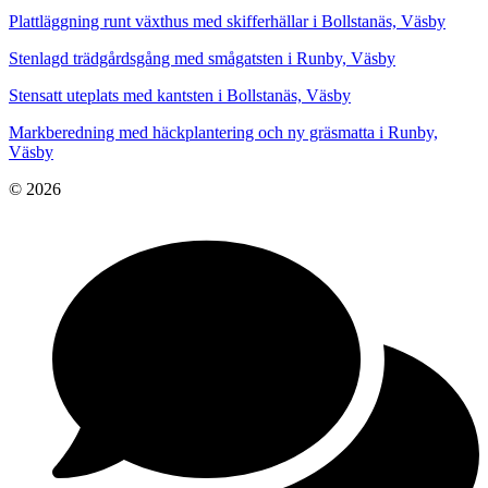
Plattläggning runt växthus med skifferhällar i Bollstanäs, Väsby
Stenlagd trädgårdsgång med smågatsten i Runby, Väsby
Stensatt uteplats med kantsten i Bollstanäs, Väsby
Markberedning med häckplantering och ny gräsmatta i Runby,
Väsby
© 2026