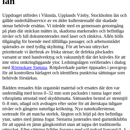
län
Uppdraget utfördes i Vilunda, Upplands Väsby, Stockholms län och
gällde underhållsservice av en äldre kullerstensallé där skadade
stenar behövde ersättas. Vi inledde med en gemensam genomgång
på plats där sträckan mättes in, skadorna markerades och befintliga
nivåer och fall dokumenterades med laser och rätskiva. Allén hölls
tillgänglig för boende med tillfälliga passager, och arbetsområdet
spärrades av med tydlig skyltning. För att bevara uttrycket
prioriterade vi återbruk av friska stenar; de defekta plockades
varsamt ur med handverktyg och vakuumlyft där det krävdes för att
inte störa omkringliggande ytor. Ledningslägen verifierades i dialog
med
Rörmokare Sigtuna
. Rötpåverkade partier öppnades i provgrop
för att kontrollera bärlagret och identifiera punktvisa sättningar som
behövde förstärkas.
Bädden rensades från organiskt material och ersattes där den var
undermålig med kross 0–32 mm som packades i tunna lager med
vibroplatta utrustad med skyddsmatta. Sättsanden bestod av stenmjöl
0–8 mm, utlagd och avdragen efter snöre för att återskapa tidigare
nivåer och gångens naturliga krökning. Nya naturkullerstenar,
sorterade för att matcha storlek, färgton och höjd på den befintliga
ytan, sattes med jämna fogar. Stenarna justerades med gummiklubba
för att uppnå en jämn gångkomfort utan att tappa det traditionella
uttrycket. Efter sättning fylldes fogarna med väl torkad fogsand 0–4