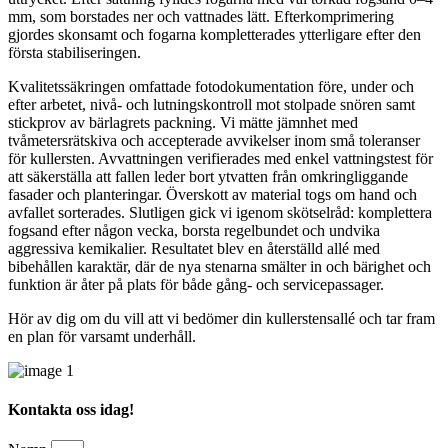
mm, som borstades ner och vattnades lätt. Efterkomprimering
gjordes skonsamt och fogarna kompletterades ytterligare efter den
första stabiliseringen.
Kvalitetssäkringen omfattade fotodokumentation före, under och
efter arbetet, nivå- och lutningskontroll mot stolpade snören samt
stickprov av bärlagrets packning. Vi mätte jämnhet med
tvåmetersrätskiva och accepterade avvikelser inom små toleranser
för kullersten. Avvattningen verifierades med enkel vattningstest för
att säkerställa att fallen leder bort ytvatten från omkringliggande
fasader och planteringar. Överskott av material togs om hand och
avfallet sorterades. Slutligen gick vi igenom skötselråd: komplettera
fogsand efter någon vecka, borsta regelbundet och undvika
aggressiva kemikalier. Resultatet blev en återställd allé med
bibehållen karaktär, där de nya stenarna smälter in och bärighet och
funktion är åter på plats för både gång- och servicepassager.
Hör av dig om du vill att vi bedömer din kullerstensallé och tar fram
en plan för varsamt underhåll.
Kontakta oss idag!