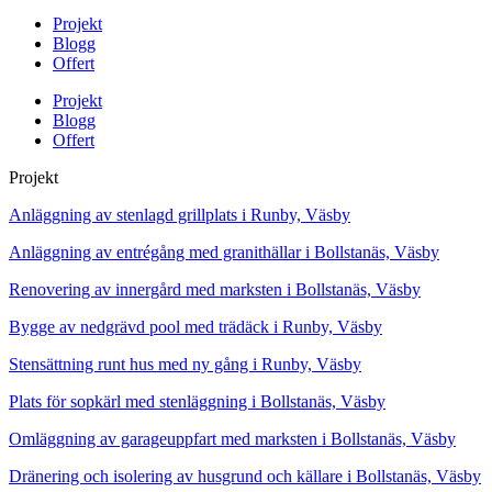
Projekt
Blogg
Offert
Projekt
Blogg
Offert
Projekt
Anläggning av stenlagd grillplats i Runby, Väsby
Anläggning av entrégång med granithällar i Bollstanäs, Väsby
Renovering av innergård med marksten i Bollstanäs, Väsby
Bygge av nedgrävd pool med trädäck i Runby, Väsby
Stensättning runt hus med ny gång i Runby, Väsby
Plats för sopkärl med stenläggning i Bollstanäs, Väsby
Omläggning av garageuppfart med marksten i Bollstanäs, Väsby
Dränering och isolering av husgrund och källare i Bollstanäs, Väsby